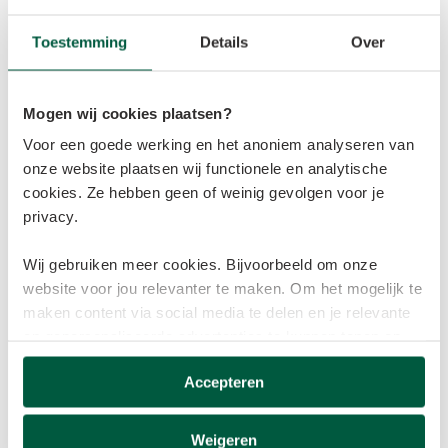
Toestemming
Details
Over
Onze laatste vacatures
Laat filters zien
Mogen wij cookies plaatsen?
Voor een goede werking en het anoniem analyseren van
Nederland
onze website plaatsen wij functionele en analytische
cookies. Ze hebben geen of weinig gevolgen voor je
privacy.
HSSEQ Advisor
Hybride
Wij gebruiken meer cookies. Bijvoorbeeld om onze
website voor jou relevanter te maken. Om het mogelijk te
Rotterdam
,
Zuid-Holland
,
Nederland
maken content via social media te delen en je relevante
en gepersonaliseerde advertenties te kunnen tonen op
Bekijk vacature
websites van derden.
Accepteren
Deze cookies verzamelen mogelijk gegevens buiten
onze website. Door op ‘Accepteren’ te klikken ga je
Weigeren