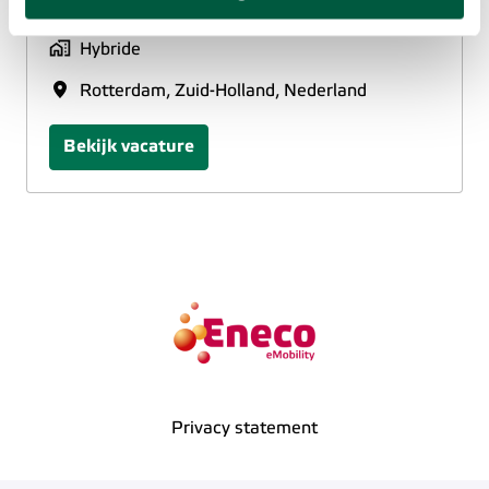
Lead HSSEQ
akkoord met het plaatsen van deze cookies. Meer
informatie vind je in ons
cookiebeleid
.
Hybride
Rotterdam
,
Zuid-Holland
,
Nederland
Bekijk vacature
Homepagina
Privacy statement