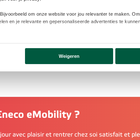
 Bijvoorbeeld om onze website voor jou relevanter te maken. Om
delen en je relevante en gepersonaliseerde advertenties te kunn
lijk gegevens buiten onze website. Door op ‘Accepteren’ te kl
eer informatie vind je in ons
cookiebeleid
.
Weigeren
neco eMobility ?
our avec plaisir et rentrer chez soi satisfait et ple