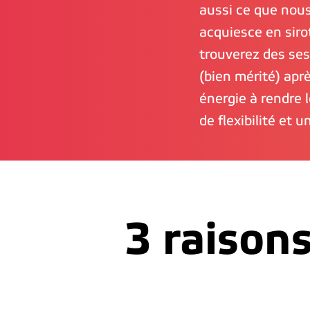
aussi ce que nous
acquiesce en siro
trouverez des ses
(bien mérité) apr
énergie à rendre 
de flexibilité et u