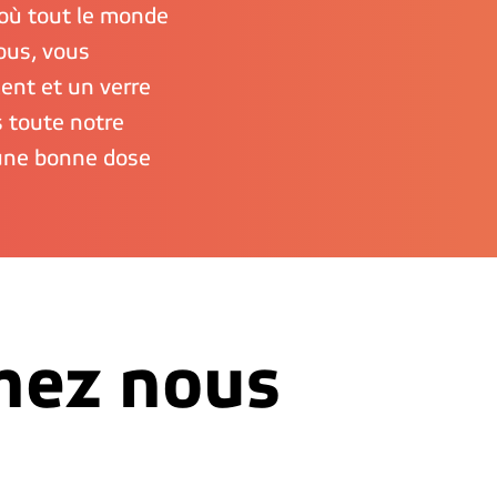
où tout le monde 
us, vous 
ent et un verre 
 toute notre 
 une bonne dose 