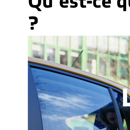
Qu’est-ce q
?