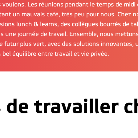
 voulons. Les réunions pendant le temps de midi 
tant un mauvais café, très peu pour nous. Chez no
sions lunch & learns, des collègues bourrés de tal
ès une journée de travail. Ensemble, nous mettons
le futur plus vert, avec des solutions innovantes,
n bel équilibre entre travail et vie privée.