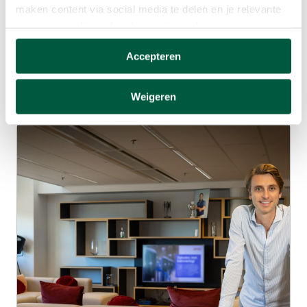
maken content via social media te delen en je relevante
en gepersonaliseerde advertenties te kunnen tonen op
Changement durable
websites van derden.
Accepteren
20 novembre 2023
Deze cookies verzamelen mogelijk gegevens buiten
Lire le blog
onze website. Door op ‘Accepteren’ te klikken ga je
Weigeren
akkoord met het plaatsen van deze cookies. Meer
informatie vind je in ons
cookiebeleid
.